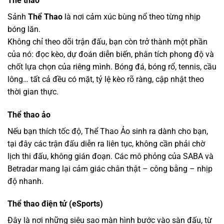
Thể thao
Sảnh
Thể Thao
là nơi cảm xúc bùng nổ theo từng nhịp
bóng lăn.
Không chỉ theo dõi trận đấu, bạn còn trở thành một phần
của nó: đọc kèo, dự đoán diễn biến, phân tích phong độ và
chốt lựa chọn của riêng mình. Bóng đá, bóng rổ, tennis, cầu
lông… tất cả đều có mặt, tỷ lệ kèo rõ ràng, cập nhật theo
thời gian thực.
Thể thao ảo
Nếu bạn thích tốc độ, Thể Thao Ảo sinh ra dành cho bạn,
tại đây các trận đấu diễn ra liên tục, không cần phải chờ
lịch thi đấu, không gián đoạn. Các mô phỏng của SABA và
Betradar mang lại cảm giác chân thật – công bằng – nhịp
độ nhanh.
Thể thao điện tử (eSports)
Đây là nơi những siêu sao màn hình bước vào sàn đấu, từ