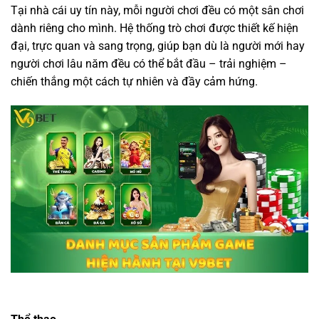
Tại nhà cái uy tín này, mỗi người chơi đều có một sân chơi
dành riêng cho mình. Hệ thống trò chơi được thiết kế hiện
đại, trực quan và sang trọng, giúp bạn dù là người mới hay
người chơi lâu năm đều có thể bắt đầu – trải nghiệm –
chiến thắng một cách tự nhiên và đầy cảm hứng.