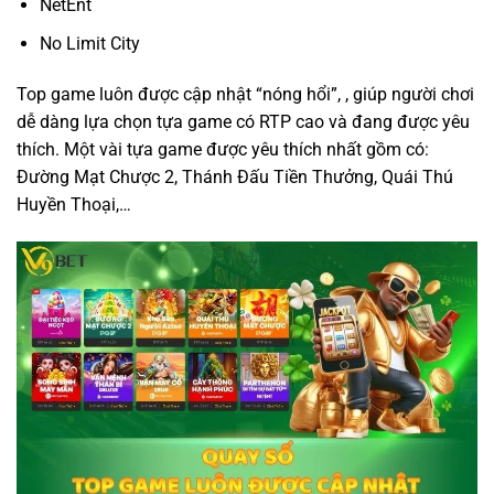
NetEnt
No Limit City
Top game luôn được cập nhật “nóng hổi”, , giúp người chơi
dễ dàng lựa chọn tựa game có RTP cao và đang được yêu
thích. Một vài tựa game được yêu thích nhất gồm có:
Đường Mạt Chược 2, Thánh Đấu Tiền Thưởng, Quái Thú
Huyền Thoại,…