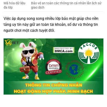
Mã hóa dữ liệu
Bảo vệ an toàn các thông tin cá nhân lẫn lịch sử
đa lớp
giao dịch
Việc áp dụng song song nhiều lớp bảo mật giúp cho nền
tảng uy tín này giữ an toàn tài khoản, số dư và thông tin
người chơi một cách tuyệt đối.