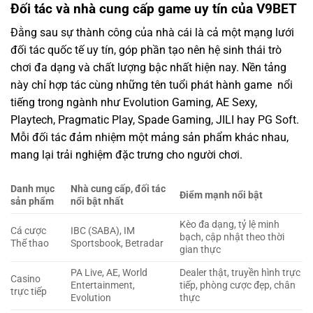
Đối tác và nhà cung cấp game uy tín của V9BET
Đằng sau sự thành công của nhà cái là cả một mạng lưới
đối tác quốc tế uy tín, góp phần tạo nên hệ sinh thái trò
chơi đa dạng và chất lượng bậc nhất hiện nay. Nền tảng
này chỉ hợp tác cùng những tên tuổi phát hành game nổi
tiếng trong ngành như Evolution Gaming, AE Sexy,
Playtech, Pragmatic Play, Spade Gaming, JILI hay PG Soft.
Mỗi đối tác đảm nhiệm một mảng sản phẩm khác nhau,
mang lại trải nghiệm đặc trưng cho người chơi.
Danh mục
Nhà cung cấp, đối tác
Điểm mạnh nổi bật
sản phẩm
nổi bật nhất
Kèo đa dạng, tỷ lệ minh
Cá cược
IBC (SABA), IM
bạch, cập nhật theo thời
Thể thao
Sportsbook, Betradar
gian thực
PA Live, AE, World
Dealer thật, truyền hình trực
Casino
Entertainment,
tiếp, phòng cược đẹp, chân
trực tiếp
Evolution
thực