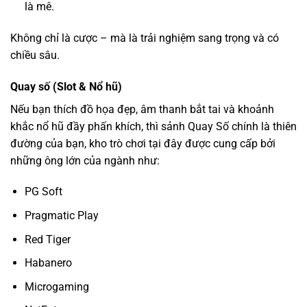
là mê.
Không chỉ là cược – mà là trải nghiệm sang trọng và có
chiều sâu.
Quay số (Slot & Nổ hũ)
Nếu bạn thích đồ họa đẹp, âm thanh bắt tai và khoảnh
khắc nổ hũ đầy phấn khích, thì sảnh Quay Số chính là thiên
đường của bạn, kho trò chơi tại đây được cung cấp bởi
những ông lớn của ngành như:
PG Soft
Pragmatic Play
Red Tiger
Habanero
Microgaming