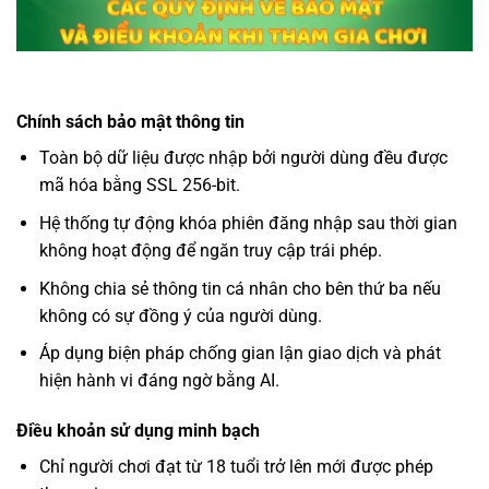
Chính sách bảo mật thông tin
Toàn bộ dữ liệu được nhập bởi người dùng đều được
mã hóa bằng SSL 256-bit.
Hệ thống tự động khóa phiên đăng nhập sau thời gian
không hoạt động để ngăn truy cập trái phép.
Không chia sẻ thông tin cá nhân cho bên thứ ba nếu
không có sự đồng ý của người dùng.
Áp dụng biện pháp chống gian lận giao dịch và phát
hiện hành vi đáng ngờ bằng AI.
Điều khoản sử dụng minh bạch
Chỉ người chơi đạt từ 18 tuổi trở lên mới được phép