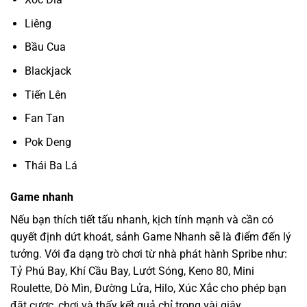
Liêng
Bầu Cua
Blackjack
Tiến Lên
Fan Tan
Pok Deng
Thái Ba Lá
Game nhanh
Nếu bạn thích tiết tấu nhanh, kịch tính mạnh và cần có
quyết định dứt khoát, sảnh Game Nhanh sẽ là điểm đến lý
tưởng. Với đa dạng trò chơi từ nhà phát hành Spribe như:
Tỷ Phú Bay, Khí Cầu Bay, Lướt Sóng, Keno 80, Mini
Roulette, Dò Mìn, Đường Lửa, Hilo, Xúc Xắc cho phép bạn
đặt cược, chơi và thấy kết quả chỉ trong vài giây.