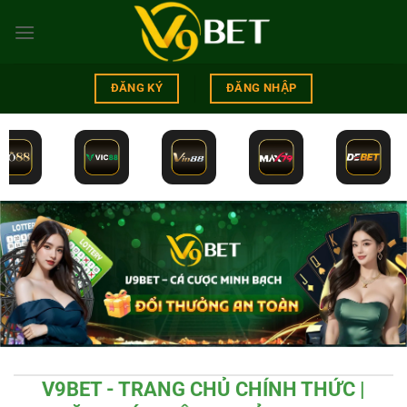
Bỏ
qua
nội
dung
ĐĂNG KÝ
ĐĂNG NHẬP
V9BET - TRANG CHỦ CHÍNH THỨC |