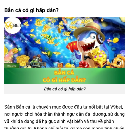
Bắn cá có gì hấp dẫn?
Bắn cá có gì hấp dẫn?
Sảnh Bắn cá là chuyên mục được đầu tư nổi bật tại V9bet,
nơi người chơi hóa thân thành ngư dân đại dương, sử dụng
vũ khí đa dạng để hạ gục sinh vật biển và thu về phần
thưởng giá trị. Không chỉ giải trí, game còn mang tính chiến