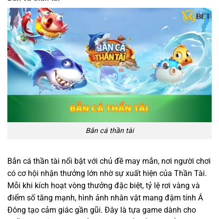
Bắn cá thần tài
Bắn cá thần tài nổi bật với chủ đề may mắn, nơi người chơi
có cơ hội nhận thưởng lớn nhờ sự xuất hiện của Thần Tài.
Mỗi khi kích hoạt vòng thưởng đặc biệt, tỷ lệ rơi vàng và
điểm số tăng mạnh, hình ảnh nhân vật mang đậm tính Á
Đông tạo cảm giác gần gũi. Đây là tựa game dành cho