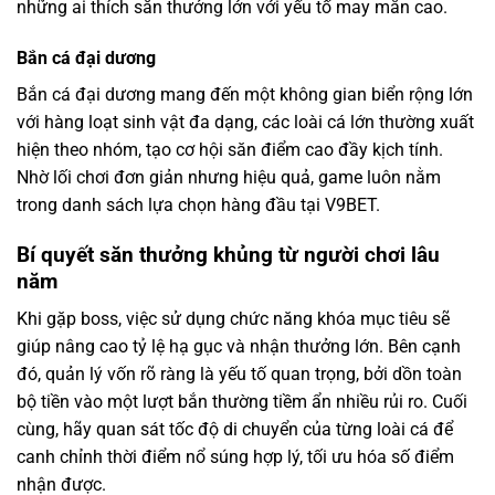
những ai thích săn thưởng lớn với yếu tố may mắn cao.
Bắn cá đại dương
Bắn cá đại dương mang đến một không gian biển rộng lớn
với hàng loạt sinh vật đa dạng, các loài cá lớn thường xuất
hiện theo nhóm, tạo cơ hội săn điểm cao đầy kịch tính.
Nhờ lối chơi đơn giản nhưng hiệu quả, game luôn nằm
trong danh sách lựa chọn hàng đầu tại V9BET.
Bí quyết săn thưởng khủng từ người chơi lâu
năm
Khi gặp boss, việc sử dụng chức năng khóa mục tiêu sẽ
giúp nâng cao tỷ lệ hạ gục và nhận thưởng lớn. Bên cạnh
đó, quản lý vốn rõ ràng là yếu tố quan trọng, bởi dồn toàn
bộ tiền vào một lượt bắn thường tiềm ẩn nhiều rủi ro. Cuối
cùng, hãy quan sát tốc độ di chuyển của từng loài cá để
canh chỉnh thời điểm nổ súng hợp lý, tối ưu hóa số điểm
nhận được.