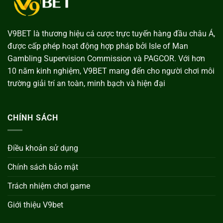
V9BET
là thương hiệu cá cược trực tuyến hàng đầu châu Á,
được cấp phép hoạt động hợp pháp bởi Isle of Man
Gambling Supervision Commission và PAGCOR. Với hơn
10 năm kinh nghiệm, V9BET mang đến cho người chơi môi
trường giải trí an toàn, minh bạch và hiện đại
CHÍNH SÁCH
Điều khoản sử dụng
Chính sách bảo mật
Trách nhiệm chơi game
Giới thiệu V9bet