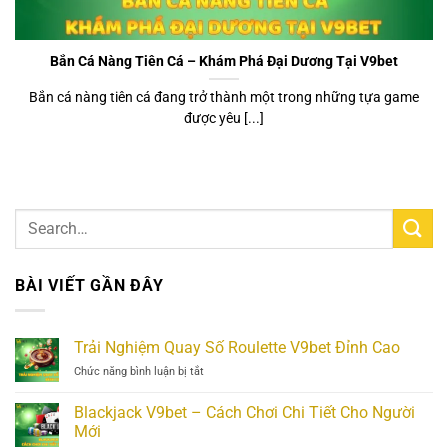
Bắn Cá Nàng Tiên Cá – Khám Phá Đại Dương Tại V9bet
Bắn cá nàng tiên cá đang trở thành một trong những tựa game
được yêu [...]
BÀI VIẾT GẦN ĐÂY
Trải Nghiệm Quay Số Roulette V9bet Đỉnh Cao
Chức năng bình luận bị tắt
ở
Trải
Nghiệm
Blackjack V9bet – Cách Chơi Chi Tiết Cho Người
Quay
Mới
Số