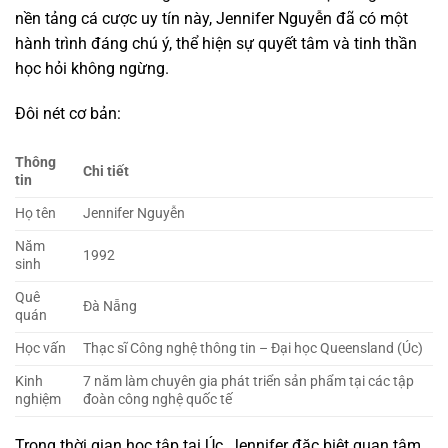
nền tảng cá cược uy tín này, Jennifer Nguyễn đã có một
hành trình đáng chú ý, thể hiện sự quyết tâm và tinh thần
học hỏi không ngừng.
Đôi nét cơ bản:
Thông
Chi tiết
tin
Họ tên
Jennifer Nguyễn
Năm
1992
sinh
Quê
Đà Nẵng
quán
Học vấn
Thạc sĩ Công nghệ thông tin – Đại học Queensland (Úc)
Kinh
7 năm làm chuyên gia phát triển sản phẩm tại các tập
nghiệm
đoàn công nghệ quốc tế
Trong thời gian học tập tại Úc, Jennifer đặc biệt quan tâm