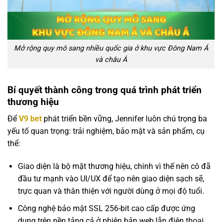
Mở rộng quy mô sang nhiều quốc gia ở khu vực Đông Nam Á
và châu Á
Bí quyết thành công trong quá trình phát triển
thương hiệu
Để
V9 bet
phát triển bền vững, Jennifer luôn chú trọng ba
yếu tố quan trọng: trải nghiệm, bảo mật và sản phẩm, cụ
thể:
Giao diện là bộ mặt thương hiệu, chính vì thế nên cô đã
đầu tư mạnh vào UI/UX để tạo nên giao diện sạch sẽ,
trực quan và thân thiện với người dùng ở mọi độ tuổi.
Công nghệ bảo mật SSL 256-bit cao cấp được ứng
dụng trên nền tảng cả ở phiên bản web lẫn điện thoại,