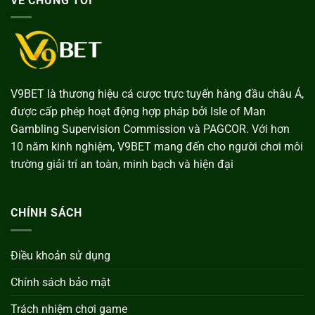
VỀ CHÚNG TÔI
V9BET
là thương hiệu cá cược trực tuyến hàng đầu châu Á,
được cấp phép hoạt động hợp pháp bởi Isle of Man
Gambling Supervision Commission và PAGCOR. Với hơn
10 năm kinh nghiệm, V9BET mang đến cho người chơi môi
trường giải trí an toàn, minh bạch và hiện đại
CHÍNH SÁCH
Điều khoản sử dụng
Chính sách bảo mật
Trách nhiệm chơi game