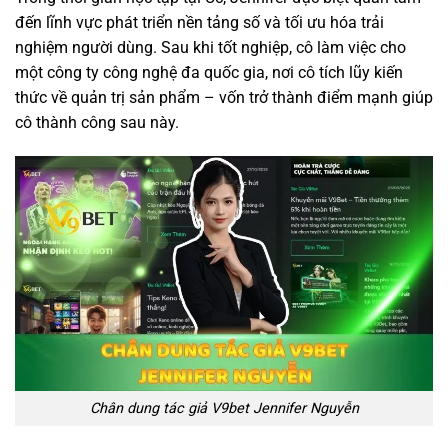
đến lĩnh vực phát triển nền tảng số và tối ưu hóa trải
nghiệm người dùng. Sau khi tốt nghiệp, cô làm việc cho
một công ty công nghệ đa quốc gia, nơi cô tích lũy kiến
thức về quản trị sản phẩm – vốn trở thành điểm mạnh giúp
cô thành công sau này.
Chân dung tác giả V9bet Jennifer Nguyễn