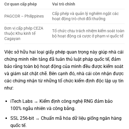
Cơ quan cấp phép
Vai trò chính
Cấp phép và quản lý nghiêm ngặt các
PAGCOR – Philippines
hoạt động trò chơi đổi thưởng
Đơn vị cấp phép CEZA
Tổ chức chịu trách nhiệm kiểm soát toàn
thuộc Khu kinh tế
bộ hoạt động cá cược ở phạm vi quốc tế
Cagayan
Việc sở hữu hai loại giấy phép quan trọng này giúp nhà cái
chứng minh nền tảng đã tuân thủ luật pháp quốc tế, đảm
bảo rằng toàn bộ hoạt động của mình đều được kiểm soát
và giám sát chặt chẽ. Bên cạnh đó, nhà cái còn nhận được
các chứng nhận từ những tổ chức kiểm định độc lập uy tín
như:
iTech Labs → Kiểm định công nghệ RNG đảm bảo
100% ngẫu nhiên và công bằng.
SSL 256-bit → Chuẩn mã hóa dữ liệu giống ngân hàng
quốc tế.