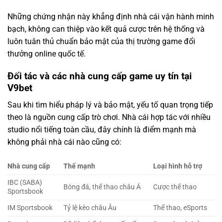
Những chứng nhận này khẳng định nhà cái vận hành minh
bạch, không can thiệp vào kết quả cược trên hệ thống và
luôn tuân thủ chuẩn bảo mật của thị trường game đổi
thưởng online quốc tế.
Đối tác và các nhà cung cấp game uy tín tại
V9bet
Sau khi tìm hiểu pháp lý và bảo mật, yếu tố quan trọng tiếp
theo là nguồn cung cấp trò chơi. Nhà cái hợp tác với nhiều
studio nổi tiếng toàn cầu, đây chính là điểm mạnh mà
không phải nhà cái nào cũng có:
Nhà cung cấp
Thế mạnh
Loại hình hỗ trợ
IBC (SABA)
Bóng đá, thể thao châu Á
Cược thể thao
Sportsbook
IM Sportsbook
Tỷ lệ kèo châu Âu
Thể thao, eSports