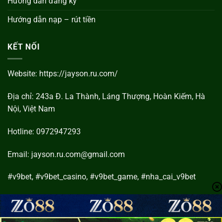
Hướng dẫn đăng ký
Hướng dẫn nạp – rút tiền
KẾT NỐI
Website: https://jayson.ru.com/
Địa chỉ:
243a Đ. La Thành, Láng Thượng, Hoàn Kiếm, Hà
Nội, Việt Nam
Hotline:
0972947293
Email:
jayson.ru.com@gmail.com
#v9bet, #v9bet_casino, #v9bet_game, #nha_cai_v9bet
Copyright 2026 ©
V9BET – Mọi quyền được bảo lưu. Thương hiệu