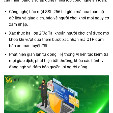
của mình bằng việc áp dụng nhiều lớp công nghệ an toàn.
Công nghệ bảo mật SSL 256-bit giúp mã hóa toàn bộ
dữ liệu và giao dịch, bảo vệ người chơi khỏi mọi nguy cơ
xâm nhập.
Xác thực hai lớp 2FA: Tài khoản người chơi chỉ được mở
khóa khi vượt qua thêm bước xác nhận mã OTP, đảm
bảo an toàn tuyệt đối.
Phát hiện gian lận tự động: Hệ thống AI liên tục kiểm tra
mọi giao dịch, phát hiện bất thường, khóa các hành vi
đáng ngờ và đảm bảo quyền lợi người dùng.