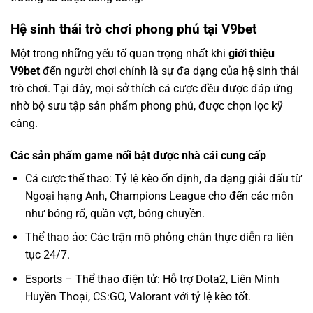
Hệ sinh thái trò chơi phong phú tại V9bet
Một trong những yếu tố quan trọng nhất khi
giới thiệu
V9bet
đến người chơi chính là sự đa dạng của hệ sinh thái
trò chơi. Tại đây, mọi sở thích cá cược đều được đáp ứng
nhờ bộ sưu tập sản phẩm phong phú, được chọn lọc kỹ
càng.
Các sản phẩm game nổi bật được nhà cái cung cấp
Cá cược thể thao: Tỷ lệ kèo ổn định, đa dạng giải đấu từ
Ngoại hạng Anh, Champions League cho đến các môn
như bóng rổ, quần vợt, bóng chuyền.
Thể thao ảo: Các trận mô phỏng chân thực diễn ra liên
tục 24/7.
Esports – Thể thao điện tử: Hỗ trợ Dota2, Liên Minh
Huyền Thoại, CS:GO, Valorant với tỷ lệ kèo tốt.