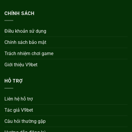
CHÍNH SÁCH
Điều khoản sử dụng
Chính sách bảo mật
Trách nhiệm chơi game
Giới thiệu V9bet
HỖ TRỢ
Liên hệ hỗ trợ
Tác giả V9bet
Câu hỏi thường gặp