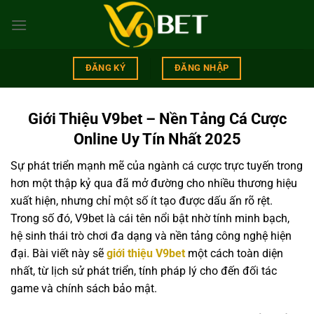
Bỏ
qua
nội
dung
ĐĂNG KÝ
ĐĂNG NHẬP
Giới Thiệu V9bet – Nền Tảng Cá Cược
Online Uy Tín Nhất 2025
Sự phát triển mạnh mẽ của ngành cá cược trực tuyến trong
hơn một thập kỷ qua đã mở đường cho nhiều thương hiệu
xuất hiện, nhưng chỉ một số ít tạo được dấu ấn rõ rệt.
Trong số đó, V9bet là cái tên nổi bật nhờ tính minh bạch,
hệ sinh thái trò chơi đa dạng và nền tảng công nghệ hiện
đại. Bài viết này sẽ
giới thiệu V9bet
một cách toàn diện
nhất, từ lịch sử phát triển, tính pháp lý cho đến đối tác
game và chính sách bảo mật.