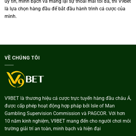
uy tín, minh bạch và mang lại sự thoải mái tối đa, thì V9bet
là lựa chọn hàng đầu để bắt đầu hành trình cá cược của
mình.
VỀ CHÚNG TÔI
V9BET
là thương hiệu cá cược trực tuyến hàng đầu châu Á,
được cấp phép hoạt động hợp pháp bởi Isle of Man
Gambling Supervision Commission và PAGCOR. Với hơn
10 năm kinh nghiệm, V9BET mang đến cho người chơi môi
trường giải trí an toàn, minh bạch và hiện đại