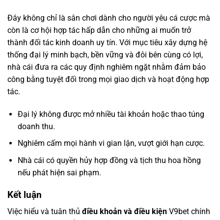
Đây không chỉ là sân chơi dành cho người yêu cá cược mà
còn là cơ hội hợp tác hấp dẫn cho những ai muốn trở
thành đối tác kinh doanh uy tín. Với mục tiêu xây dựng hệ
thống đại lý minh bạch, bền vững và đôi bên cùng có lợi,
nhà cái đưa ra các quy định nghiêm ngặt nhằm đảm bảo
công bằng tuyệt đối trong mọi giao dịch và hoạt động hợp
tác.
Đại lý không được mở nhiều tài khoản hoặc thao túng
doanh thu.
Nghiêm cấm mọi hành vi gian lận, vượt giới hạn cược.
Nhà cái có quyền hủy hợp đồng và tịch thu hoa hồng
nếu phát hiện sai phạm.
Kết luận
Việc hiểu và tuân thủ
điều khoản và điều kiện
V9bet chính