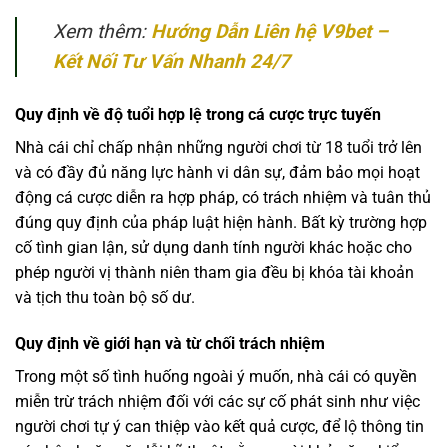
Xem thêm:
Hướng Dẫn Liên hệ V9bet –
Kết Nối Tư Vấn Nhanh 24/7
Quy định về độ tuổi hợp lệ trong cá cược trực tuyến
Nhà cái chỉ chấp nhận những người chơi từ 18 tuổi trở lên
và có đầy đủ năng lực hành vi dân sự, đảm bảo mọi hoạt
động cá cược diễn ra hợp pháp, có trách nhiệm và tuân thủ
đúng quy định của pháp luật hiện hành. Bất kỳ trường hợp
cố tình gian lận, sử dụng danh tính người khác hoặc cho
phép người vị thành niên tham gia đều bị khóa tài khoản
và tịch thu toàn bộ số dư.
Quy định về giới hạn và từ chối trách nhiệm
Trong một số tình huống ngoài ý muốn, nhà cái có quyền
miễn trừ trách nhiệm đối với các sự cố phát sinh như việc
người chơi tự ý can thiệp vào kết quả cược, để lộ thông tin