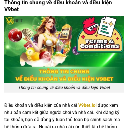
Thông tin chung về điều khoản và điều kiện
V9bet
Thông tin chung về điều khoản và điều kiện V9bet
Điều khoản và điều kiện của nhà cái
V9bet.lol
được xem
như bản cam kết giữa người chơi và nhà cái. Khi đăng ký
tài khoản, bạn đã đồng ý tuân thủ toàn bộ chính sách mà
hệ thống đưa ra. Ngoài ra nhà cái còn thiết lập hệ thống