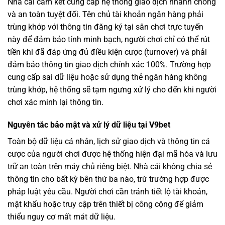
Nhà cái cam kết cung cấp hệ thống giao dịch nhanh chóng
và an toàn tuyệt đối. Tên chủ tài khoản ngân hàng phải
trùng khớp với thông tin đăng ký tại sân chơi trực tuyến
này để đảm bảo tính minh bạch, người chơi chỉ có thể rút
tiền khi đã đáp ứng đủ điều kiện cược (turnover) và phải
đảm bảo thông tin giao dịch chính xác 100%. Trường hợp
cung cấp sai dữ liệu hoặc sử dụng thẻ ngân hàng không
trùng khớp, hệ thống sẽ tạm ngưng xử lý cho đến khi người
chơi xác minh lại thông tin.
Nguyên tắc bảo mật và xử lý dữ liệu tại V9bet
Toàn bộ dữ liệu cá nhân, lịch sử giao dịch và thông tin cá
cược của người chơi được hệ thống hiện đại mã hóa và lưu
trữ an toàn trên máy chủ riêng biệt. Nhà cái không chia sẻ
thông tin cho bất kỳ bên thứ ba nào, trừ trường hợp được
pháp luật yêu cầu. Người chơi cần tránh tiết lộ tài khoản,
mật khẩu hoặc truy cập trên thiết bị công cộng để giảm
thiểu nguy cơ mất mát dữ liệu.