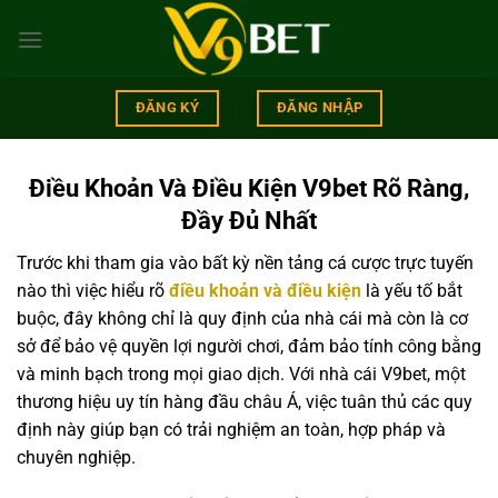
Bỏ
qua
nội
dung
ĐĂNG KÝ
ĐĂNG NHẬP
Điều Khoản Và Điều Kiện V9bet Rõ Ràng,
Đầy Đủ Nhất
Trước khi tham gia vào bất kỳ nền tảng cá cược trực tuyến
nào thì việc hiểu rõ
điều khoản và điều kiện
là yếu tố bắt
buộc, đây không chỉ là quy định của nhà cái mà còn là cơ
sở để bảo vệ quyền lợi người chơi, đảm bảo tính công bằng
và minh bạch trong mọi giao dịch. Với nhà cái V9bet, một
thương hiệu uy tín hàng đầu châu Á, việc tuân thủ các quy
định này giúp bạn có trải nghiệm an toàn, hợp pháp và
chuyên nghiệp.