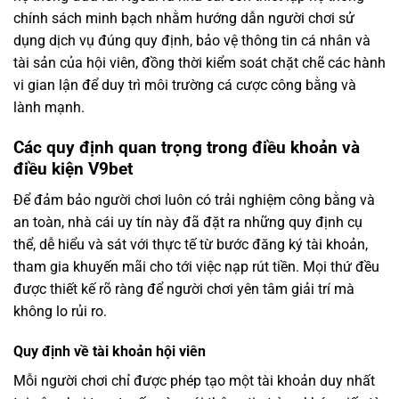
chính sách minh bạch nhằm hướng dẫn người chơi sử
dụng dịch vụ đúng quy định, bảo vệ thông tin cá nhân và
tài sản của hội viên, đồng thời kiểm soát chặt chẽ các hành
vi gian lận để duy trì môi trường cá cược công bằng và
lành mạnh.
Các quy định quan trọng trong điều khoản và
điều kiện V9bet
Để đảm bảo người chơi luôn có trải nghiệm công bằng và
an toàn, nhà cái uy tín này đã đặt ra những quy định cụ
thể, dễ hiểu và sát với thực tế từ bước đăng ký tài khoản,
tham gia khuyến mãi cho tới việc nạp rút tiền. Mọi thứ đều
được thiết kế rõ ràng để người chơi yên tâm giải trí mà
không lo rủi ro.
Quy định về tài khoản hội viên
Mỗi người chơi chỉ được phép tạo một tài khoản duy nhất