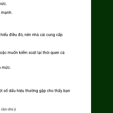
mức.
nh mạnh.
hiểu điều đó, nên nhà cái cung cấp
oặc muốn kiểm soát lại thói quen cá
á mức.
ột số dấu hiệu thường gặp cho thấy bạn
 cần chú ý