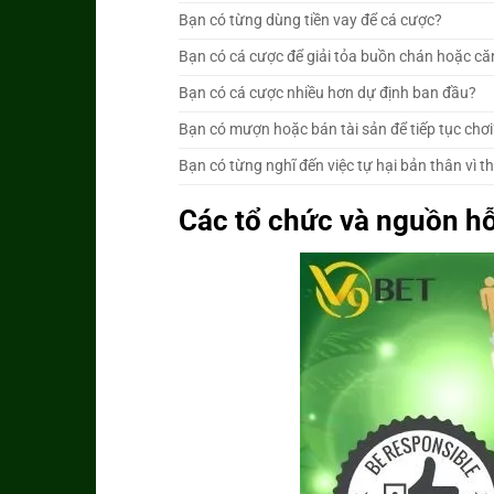
Bạn có từng dùng tiền vay để cá cược?
Bạn có cá cược để giải tỏa buồn chán hoặc c
Bạn có cá cược nhiều hơn dự định ban đầu?
Bạn có mượn hoặc bán tài sản để tiếp tục chơi
Bạn có từng nghĩ đến việc tự hại bản thân vì 
Các tổ chức và nguồn hỗ