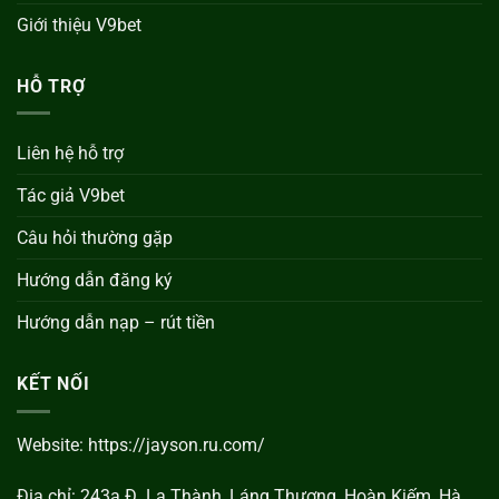
Giới thiệu V9bet
HỖ TRỢ
Liên hệ hỗ trợ
Tác giả V9bet
Câu hỏi thường gặp
Hướng dẫn đăng ký
Hướng dẫn nạp – rút tiền
KẾT NỐI
Website: https://jayson.ru.com/
Địa chỉ:
243a Đ. La Thành, Láng Thượng, Hoàn Kiếm, Hà