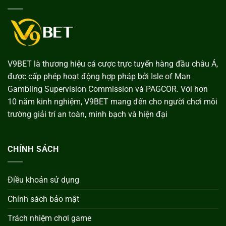
V9BET
là thương hiệu cá cược trực tuyến hàng đầu châu Á,
được cấp phép hoạt động hợp pháp bởi Isle of Man
Gambling Supervision Commission và PAGCOR. Với hơn
10 năm kinh nghiệm, V9BET mang đến cho người chơi môi
trường giải trí an toàn, minh bạch và hiện đại
CHÍNH SÁCH
Điều khoản sử dụng
Chính sách bảo mật
Trách nhiệm chơi game