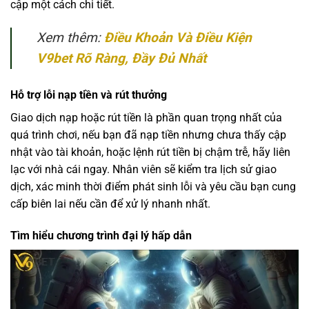
cập một cách chi tiết.
Xem thêm:
Điều Khoản Và Điều Kiện
V9bet Rõ Ràng, Đầy Đủ Nhất
Hỗ trợ lỗi nạp tiền và rút thưởng
Giao dịch nạp hoặc rút tiền là phần quan trọng nhất của
quá trình chơi, nếu bạn đã nạp tiền nhưng chưa thấy cập
nhật vào tài khoản, hoặc lệnh rút tiền bị chậm trễ, hãy liên
lạc với nhà cái ngay. Nhân viên sẽ kiểm tra lịch sử giao
dịch, xác minh thời điểm phát sinh lỗi và yêu cầu bạn cung
cấp biên lai nếu cần để xử lý nhanh nhất.
Tìm hiểu chương trình đại lý hấp dẫn