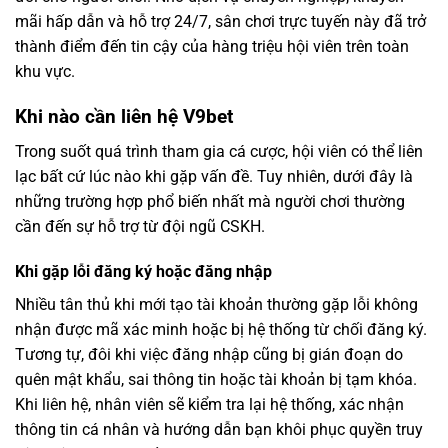
mãi hấp dẫn và hỗ trợ 24/7, sân chơi trực tuyến này đã trở
thành điểm đến tin cậy của hàng triệu hội viên trên toàn
khu vực.
Khi nào cần liên hệ V9bet
Trong suốt quá trình tham gia cá cược, hội viên có thể liên
lạc bất cứ lúc nào khi gặp vấn đề. Tuy nhiên, dưới đây là
những trường hợp phổ biến nhất mà người chơi thường
cần đến sự hỗ trợ từ đội ngũ CSKH.
Khi gặp lỗi đăng ký hoặc đăng nhập
Nhiều tân thủ khi mới tạo tài khoản thường gặp lỗi không
nhận được mã xác minh hoặc bị hệ thống từ chối đăng ký.
Tương tự, đôi khi việc đăng nhập cũng bị gián đoạn do
quên mật khẩu, sai thông tin hoặc tài khoản bị tạm khóa.
Khi liên hệ, nhân viên sẽ kiểm tra lại hệ thống, xác nhận
thông tin cá nhân và hướng dẫn bạn khôi phục quyền truy