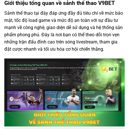
Giới thiệu tổng quan về sảnh thể thao V9BET
Sảnh thể thao tại đây đáp ứng đầy đủ tiêu chí về mức bảo
mật, tốc độ load game và mức độ an toàn với sự đầu tư
mạnh về công nghệ, giao diện dễ sử dụng và hệ thống sản
phẩm phong phú. Đây là nơi bạn có thể theo dõi trọn vẹn
những trận đấu đỉnh cao trên sóng livestream, tham gia
đặt cược nhanh và tối ưu hóa cơ hội chiến thắng.