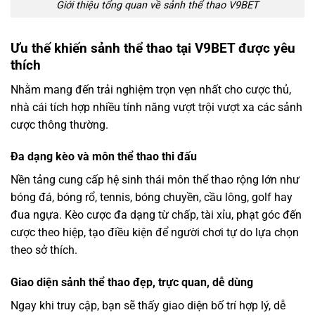
Giới thiệu tổng quan về sảnh thể thao V9BET
Ưu thế khiến sảnh thể thao tại V9BET được yêu
thích
Nhằm mang đến trải nghiệm trọn vẹn nhất cho cược thủ,
nhà cái tích hợp nhiều tính năng vượt trội vượt xa các sảnh
cược thông thường.
Đa dạng kèo và môn thể thao thi đấu
Nền tảng cung cấp hệ sinh thái môn thể thao rộng lớn như
bóng đá, bóng rổ, tennis, bóng chuyền, cầu lông, golf hay
đua ngựa. Kèo cược đa dạng từ chấp, tài xỉu, phạt góc đến
cược theo hiệp, tạo điều kiện để người chơi tự do lựa chọn
theo sở thích.
Giao diện sảnh thể thao đẹp, trực quan, dễ dùng
Ngay khi truy cập, bạn sẽ thấy giao diện bố trí hợp lý, dễ