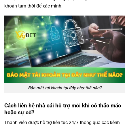
khoản tạm thời để xác minh.
Bảo mật tài khoản tại đây như thế nào?
Cách liên hệ nhà cái hỗ trợ mỗi khi có thắc mắc
hoặc sự cố?
Thành viên được hỗ trợ liên tục 24/7 thông qua các kênh