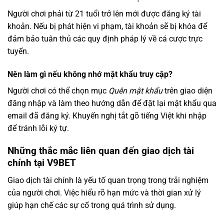
Người chơi phải từ 21 tuổi trở lên mới được đăng ký tài
khoản. Nếu bị phát hiện vi phạm, tài khoản sẽ bị khóa để
đảm bảo tuân thủ các quy định pháp lý về cá cược trực
tuyến.
Nên làm gì nếu không nhớ mật khẩu truy cập?
Người chơi có thể chọn mục
Quên mật khẩu
trên giao diện
đăng nhập và làm theo hướng dẫn để đặt lại mật khẩu qua
email đã đăng ký. Khuyến nghị tắt gõ tiếng Việt khi nhập
để tránh lỗi ký tự.
Những thắc mắc liên quan đến giao dịch tài
chính tại V9BET
Giao dịch tài chính là yếu tố quan trọng trong trải nghiệm
của người chơi. Việc hiểu rõ hạn mức và thời gian xử lý
giúp hạn chế các sự cố trong quá trình sử dụng.