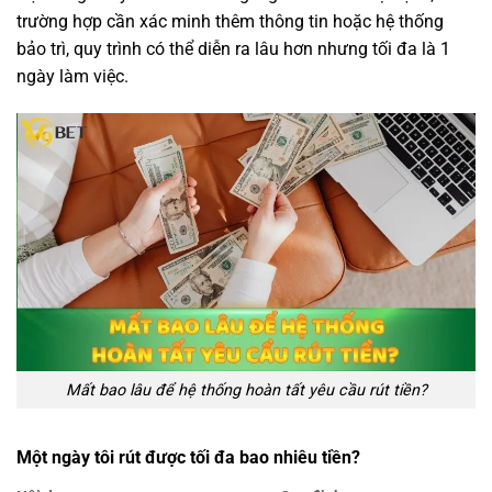
trường hợp cần xác minh thêm thông tin hoặc hệ thống
bảo trì, quy trình có thể diễn ra lâu hơn nhưng tối đa là 1
ngày làm việc.
Mất bao lâu để hệ thống hoàn tất yêu cầu rút tiền?
Một ngày tôi rút được tối đa bao nhiêu tiền?