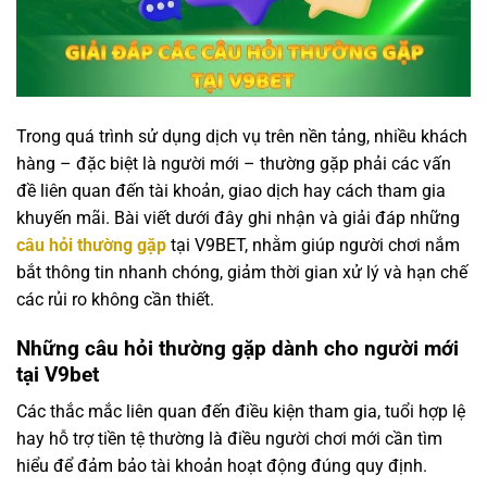
Trong quá trình sử dụng dịch vụ trên nền tảng, nhiều khách
hàng – đặc biệt là người mới – thường gặp phải các vấn
đề liên quan đến tài khoản, giao dịch hay cách tham gia
khuyến mãi. Bài viết dưới đây ghi nhận và giải đáp những
câu hỏi thường gặp
tại V9BET, nhằm giúp người chơi nắm
bắt thông tin nhanh chóng, giảm thời gian xử lý và hạn chế
các rủi ro không cần thiết.
Những câu hỏi thường gặp dành cho người mới
tại V9bet
Các thắc mắc liên quan đến điều kiện tham gia, tuổi hợp lệ
hay hỗ trợ tiền tệ thường là điều người chơi mới cần tìm
hiểu để đảm bảo tài khoản hoạt động đúng quy định.