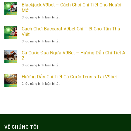
Nghiệm
Blackjack V9bet – Cách Chơi Chi Tiết Cho Người
Quay
Mới
Số
Chức năng bình luận bị tắt
ở
Roulette
Blackjack
V9bet
V9bet
Đỉnh
Cách Chơi Baccarat V9bet Chi Tiết Cho Tân Thủ
–
Cao
Việt
Cách
Chức năng bình luận bị tắt
ở
Chơi
Cách
Chi
Chơi
Cá Cược Đua Ngựa V9Bet – Hướng Dẫn Chi Tiết A-
Tiết
Baccarat
Cho
Z
V9bet
Người
Chức năng bình luận bị tắt
ở
Chi
Mới
Cá
Tiết
Cược
Hướng Dẫn Chi Tiết Cá Cược Tennis Tại V9bet
Cho
Đua
Tân
Chức năng bình luận bị tắt
ở
Ngựa
Thủ
Hướng
V9Bet
Việt
Dẫn
–
Chi
Hướng
Tiết
Dẫn
Cá
Chi
Cược
Tiết
Tennis
A-
Tại
Z
VỀ CHÚNG TÔI
V9bet