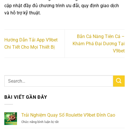
cập nhật đầy đủ chương trình ưu đãi, quy định giao dịch
và hỗ trợ kỹ thuật.
Bắn Cá Nàng Tiên Cá –
Hướng Dẫn Tải App V9bet
Khám Phá Đại Dương Tại
Chi Tiết Cho Mọi Thiết Bị
V9bet
BÀI VIẾT GẦN ĐÂY
Trải Nghiệm Quay Số Roulette V9bet Đỉnh Cao
Chức năng bình luận bị tắt
ở
Trải