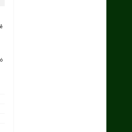
dễ
có