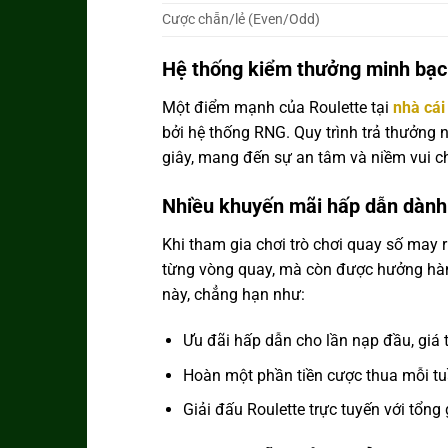
Cược chẵn/lẻ (Even/Odd)
Hệ thống kiểm thưởng minh bạch
Một điểm mạnh của
Roulette tại
nhà cái
bởi hệ thống RNG. Quy trình trả thưởng 
giây, mang đến sự an tâm và niềm vui c
Nhiều khuyến mãi hấp dẫn dành 
Khi tham gia chơi trò chơi quay số may 
từng vòng quay, mà còn được hưởng hàn
này, chẳng hạn như:
Ưu đãi hấp dẫn cho lần nạp đầu, giá t
Hoàn một phần tiền cược thua mỗi t
Giải đấu Roulette trực tuyến với tổng 