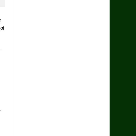
n
ơi
c
.