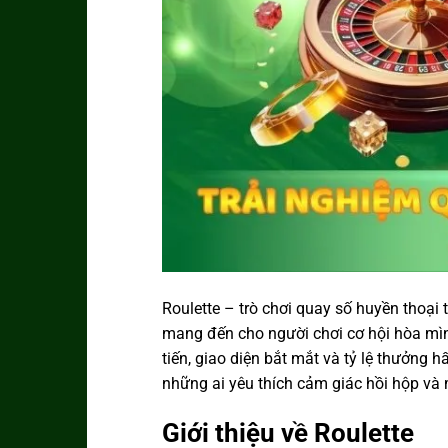
Roulette – trò chơi quay số huyền thoại t
mang đến cho người chơi cơ hội hòa mìn
tiến, giao diện bắt mắt và tỷ lệ thưởng 
những ai yêu thích cảm giác hồi hộp và
Giới thiệu về Roulette