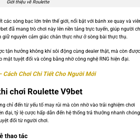
Giới thiệu về Roulette
ết các sòng bạc lớn trên thế giới, nổi bật với bánh xe quay và viê
9bet
đã mang trò chơi này lên nền tảng trực tuyến, giúp người ch
n giữ nguyên cảm giác chân thực như ở sòng bài thực thụ.
ược tận hưởng không khí sôi động cùng dealer thật, mà còn đượ
o mật tuyệt đối và công bằng nhờ công nghệ RNG hiện đại.
– Cách Chơi Chi Tiết Cho Người Mới
hi chơi Roulette V9bet
g chỉ đến từ yếu tố may rủi mà còn nhờ vào trải nghiệm chơi
n đại, tỷ lệ cược hấp dẫn đến hệ thống trả thưởng nhanh chóng
uyệt đối từ người chơi.
ễ thao tác