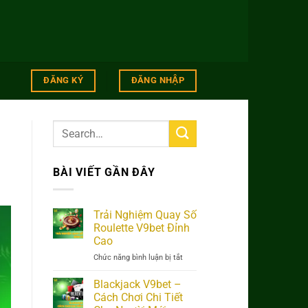
ĐĂNG KÝ
ĐĂNG NHẬP
BÀI VIẾT GẦN ĐÂY
Trải Nghiệm Quay Số
Roulette V9bet Đỉnh
Cao
Chức năng bình luận bị tắt
ở
Trải
Nghiệm
Blackjack V9bet –
Quay
Cách Chơi Chi Tiết
Số