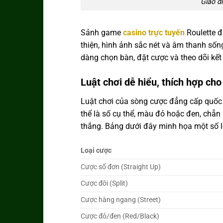
Giao d
Sảnh game
casino trực tuyến
Roulette đ
thiện, hình ảnh sắc nét và âm thanh sốn
dàng chọn bàn, đặt cược và theo dõi kết
Luật chơi dễ hiểu, thích hợp cho
Luật chơi của sòng cược đẳng cấp quốc t
thể là số cụ thể, màu đỏ hoặc đen, chẵn 
thắng. Bảng dưới đây minh họa một số lo
Loại cược
Cược số đơn (Straight Up)
Cược đôi (Split)
Cược hàng ngang (Street)
Cược đỏ/đen (Red/Black)