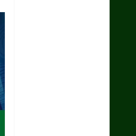
Tennis
Tại
V9bet