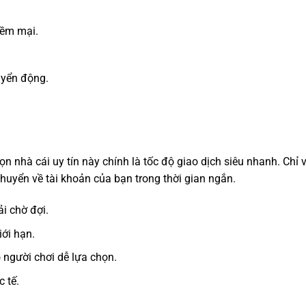
mềm mại.
uyển động.
n nhà cái uy tín này chính là tốc độ giao dịch siêu nhanh. Chỉ v
chuyển về tài khoản của bạn trong thời gian ngắn.
i chờ đợi.
iới hạn.
người chơi dễ lựa chọn.
 tế.