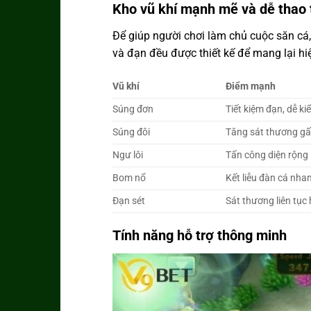
Kho vũ khí mạnh mẽ và dễ thao 
Để giúp người chơi làm chủ cuộc săn cá,
và đạn đều được thiết kế để mang lại hi
Vũ khí
Điểm mạnh
Súng đơn
Tiết kiệm đạn, dễ k
Súng đôi
Tăng sát thương gấ
Ngư lôi
Tấn công diện rộng
Bom nổ
Kết liễu đàn cá nh
Đạn sét
Sát thương liên tục
Tính năng hỗ trợ thông minh