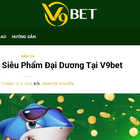
HAO
HƯỚNG DẪN
BẮN CÁ
 Siêu Phẩm Đại Dương Tại V9bet
O
THÁNG 12 3, 2025
BỞI
JENNIFER NGUYỄN