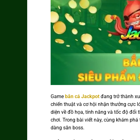
Game
bắn cá Jackpot
đang trở thành xu 
chiến thuật và cơ hội nhận thưởng cực l
diện về đồ họa, tính năng và tốc độ đổi
chơi. Trong bài viết này, cùng khám phá
dàng săn boss.