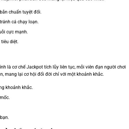
bắn chuẩn tuyệt đối.
tránh cá chạy loạn.
huỗi cực mạnh.
iêu diệt.
nh là cơ chế Jackpot tích lũy liên tục, mỗi viên đạn người chơi
, mang lại cơ hội đổi đời chỉ với một khoảnh khắc.
ừng khoảnh khắc.
 mốc.
 bạn.