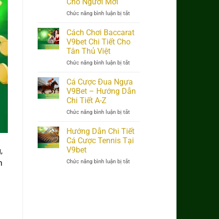
Cho Người Mới
Roulette
Chức năng bình luận bị tắt
ở
V9bet
Blackjack
Đỉnh
V9bet
Cao
Cách Chơi Baccarat
–
V9bet Chi Tiết Cho
Cách
Tân Thủ Việt
Chơi
Chức năng bình luận bị tắt
ở
Chi
Cách
Tiết
Chơi
Cho
Cá Cược Đua Ngựa
Baccarat
Người
V9Bet – Hướng Dẫn
V9bet
Mới
Chi Tiết A-Z
Chi
Chức năng bình luận bị tắt
ở
Tiết
Cá
Cho
Cược
Tân
Hướng Dẫn Chi Tiết
Đua
Thủ
Cá Cược Tennis Tại
Ngựa
Việt
V9bet
,
V9Bet
Chức năng bình luận bị tắt
ở
n
–
Hướng
Hướng
Dẫn
Dẫn
Chi
Chi
Tiết
Tiết
Cá
A-
Cược
Z