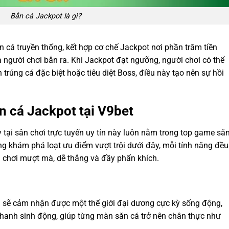
Bắn cá Jackpot là gì?
cá truyền thống, kết hợp cơ chế Jackpot nơi phần trăm tiền
 người chơi bắn ra. Khi Jackpot đạt ngưỡng, người chơi có thể
trúng cá đặc biệt hoặc tiêu diệt Boss, điều này tạo nên sự hồi
n cá Jackpot tại V9bet
ày tại sân chơi trực tuyến uy tín này luôn nằm trong top game să
g khám phá loạt ưu điểm vượt trội dưới đây, mỗi tính năng đều
 chơi mượt mà, dễ thắng và đầy phấn khích.
i sẽ cảm nhận được một thế giới đại dương cực kỳ sống động,
thanh sinh động, giúp từng màn săn cá trở nên chân thực như