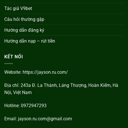
Tác giả V9bet
Câu hỏi thường gặp
Hướng dẫn đăng ký
Hướng dẫn nạp – rút tiền
KẾT NỐI
Website: https://jayson.ru.com/
Địa chỉ:
243a Đ. La Thành, Láng Thượng, Hoàn Kiếm, Hà
Nội, Việt Nam
Hotline:
0972947293
Email:
jayson.ru.com@gmail.com