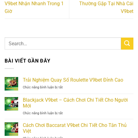
V9bet Nhận Nhanh Trong 1
Thường Gặp Tại Nhà Cái
Giờ
V9bet
BÀI VIẾT GẦN ĐÂY
Trải Nghiệm Quay Số Roulette V9bet Đỉnh Cao
Chức năng bình luận bị tắt
ở
Trải
Nghiệm
Blackjack V9bet – Cách Chơi Chi Tiết Cho Người
Quay
Mới
Số
Chức năng bình luận bị tắt
ở
Roulette
Blackjack
V9bet
V9bet
Đỉnh
Cách Chơi Baccarat V9bet Chi Tiết Cho Tân Thủ
–
Cao
Việt
Cách