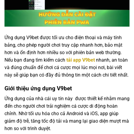
Ứng dụng V9bet được tối ưu cho điện thoại và máy tính
bảng, cho phép người chơi truy cập nhanh hơn, bảo mật
hơn và ổn định hơn nhiều so với phiên bản web thường.
Nếu bạn đang tìm kiếm cách
tải app V9bet
nhanh, an toàn
và đúng chuẩn để chơi cá cược mọi lúc mọi nơi, bài viết
này sẽ giúp bạn có đầy đủ thông tin một cách chi tiết nhất.
Giới thiệu ứng dụng V9bet
Ứng dụng của nhà cái uy tín này được thiết kế nhằm mang
đến cho người chơi trải nghiệm cá cược di động hoàn
chỉnh. Nhờ tối ưu hóa cho cả Android và iOS, app giúp
giảm độ trễ, tăng tốc độ tải và mang lại giao diện mượt mà
hơn so với trình duyệt.