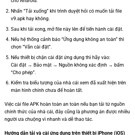
cho Android.
Nhấn “Tải xuống” khi trình duyệt hỏi có muốn tải file
v9.apk hay không.
Sau khi tải xong, mở file này lên để tiến hành cài đặt.
Nếu hệ thống cảnh báo “Ứng dụng không an toàn” thì
chọn “Vẫn cài đặt”.
Nếu thiết bị chặn cài đặt ứng dụng thì hãy vào:
Cài đặt → Bảo mật → Nguồn không xác định → bấm
“Cho phép”.
Kiểm tra biểu tượng của nhà cái xem đã xuất hiện trên
màn hình chính chưa để hoàn tất.
Việc cài file APK hoàn toàn an toàn nếu bạn tải từ nguồn
chính thức của nhà cái, đây cũng là phương án được nhiều
người ưa chuộng vì nhanh và dễ thao tác.
Hướng dẫn tải và cài ứng dụng trên thiết bị iPhone (iOS)