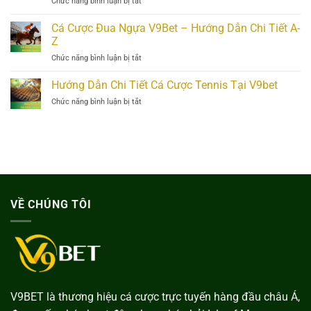
Chức năng bình luận bị tắt
ở
Chơi
Cách
Chi
Chơi
Cá Cược Đua Ngựa V9Bet – Hướng Dẫn Chi Tiết A-
Tiết
Baccarat
Cho
Z
V9bet
Người
Chức năng bình luận bị tắt
ở
Chi
Mới
Cá
Tiết
Cược
Hướng Dẫn Chi Tiết Cá Cược Tennis Tại V9bet
Cho
Đua
Tân
Chức năng bình luận bị tắt
ở
Ngựa
Thủ
Hướng
V9Bet
Việt
Dẫn
–
Chi
Hướng
Tiết
Dẫn
Cá
Chi
Cược
Tiết
Tennis
A-
Tại
Z
VỀ CHÚNG TÔI
V9bet
V9BET
là thương hiệu cá cược trực tuyến hàng đầu châu Á,