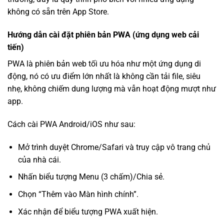
không có sẵn trên App Store.
Hướng dẫn cài đặt phiên bản PWA (ứng dụng web cải
tiến)
PWA là phiên bản web tối ưu hóa như một ứng dụng di
động, nó có ưu điểm lớn nhất là không cần tải file, siêu
nhẹ, không chiếm dung lượng mà vẫn hoạt động mượt như
app.
Cách cài PWA Android/iOS như sau:
Mở trình duyệt Chrome/Safari và truy cập vô trang chủ
của nhà cái.
Nhấn biểu tượng Menu (3 chấm)/Chia sẻ.
Chọn “Thêm vào Màn hình chính”.
Xác nhận để biểu tượng PWA xuất hiện.