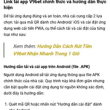
Link tải app V9bet chính thức và hướng dẫn thực
hiện
Để tải ứng dụng đúng và an toàn, nhà cái cung cấp 2 lựa
chọn: tải qua mã QR dành cho Android/ iOS và cài đặt ứng
dụng web cải tiến PWA, cụ thể cách tải và cài đặt của từng
loại như sau:
Xem thêm:
Hướng Dẫn Cách Rút Tiền
V9bet Nhận Nhanh Trong 1 Giờ
Hướng dẫn tải và cái app trên Android (file .APK)
Người dùng Android sẽ tải ứng dụng thông qua file APK
chính thức của nhà cái. Quy trình này khá đơn giản nhưng
cần bật quyền cài đặt ứng dụng từ nguồn không xác định,
dưới đây là hướng dẫn:
Quét mã QR hoặc nhấn nút “Hướng dẫn cài đặt” dành