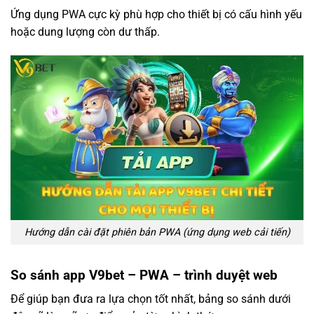
Ứng dụng PWA cực kỳ phù hợp cho thiết bị có cấu hình yếu
hoặc dung lượng còn dư thấp.
Hướng dẫn cài đặt phiên bản PWA (ứng dụng web cải tiến)
So sánh app V9bet – PWA – trình duyệt web
Để giúp bạn đưa ra lựa chọn tốt nhất, bảng so sánh dưới